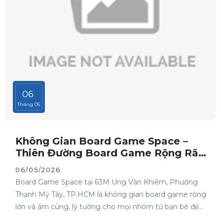
06
Tháng 05
Không Gian Board Game Space –
Thiên Đường Board Game Rộng Rãi
Tại Ung Văn Khiêm TP.HCM
06/05/2026
Board Game Space tại 63M Ung Văn Khiêm, Phường
Thạnh Mỹ Tây, TP.HCM là không gian board game rộng
lớn và ấm cúng, lý tưởng cho mọi nhóm từ bạn bè đến
gia đình. Với thiết kế đặc trưng, kho board game phong