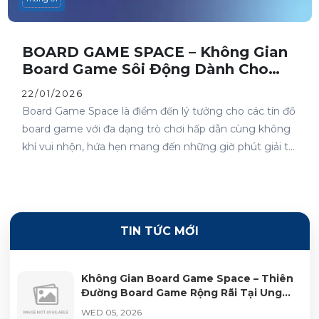
BOARD GAME SPACE – Không Gian
Board Game Sôi Động Dành Cho
Mọi Cuộc Vui
22/01/2026
Board Game Space là điểm đến lý tưởng cho các tín đồ
board game với đa dạng trò chơi hấp dẫn cùng không
khí vui nhộn, hứa hẹn mang đến những giờ phút giải trí
trọn vẹn cho mọi nhóm bạn tại 63M Ung Văn Khiêm,
Phường Thạnh Mỹ Tây, TP. Hồ Chí Minh. Không chỉ là
nơi để chơi game, Board Game Space còn là không
gian kết nối, thư giãn và chia sẻ đam mê, nơi mọi người
TIN TỨC MỚI
có thể tạm gác lại những áp lực thường ngày để tận
hưởng niềm vui theo cách rất riêng. Trong bối cảnh
cuộc sống ngày càng bận rộn, nhu cầu tìm kiếm một
Không Gian Board Game Space – Thiên
địa điểm giải trí vừa lành mạnh, vừa mang tính tương
Đường Board Game Rộng Rãi Tại Ung
tác cao ngày càng được quan tâm. Board Game Space
Văn Khiêm TP.HCM
WED 05, 2026