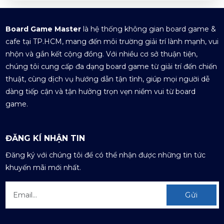
Board Game Master
là hệ thống không gian board game &
cafe tại TP.HCM, mang đến môi trường giải trí lành mạnh, vui
nhộn và gắn kết cộng đồng. Với nhiều cơ sở thuận tiện,
chúng tôi cung cấp đa dạng board game từ giải trí đến chiến
thuật, cùng dịch vụ hướng dẫn tận tình, giúp mọi người dễ
dàng tiếp cận và tận hưởng trọn vẹn niềm vui từ board
game.
ĐĂNG KÍ NHẬN TIN
Đăng ký với chúng tôi để có thể nhận được những tin tức
khuyến mãi mới nhất.
Gửi