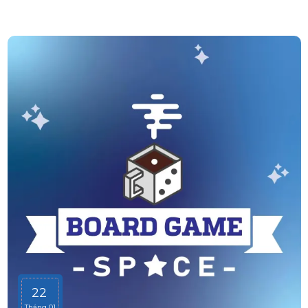
phú và dịch vụ chuyên nghiệp, Board Game Space hứa
hẹn mang đến những giờ phút giải trí trọn vẹn và đáng
nhớ cho tất cả mọi người.
22
Tháng 01