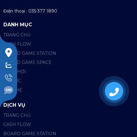
Điện thoại : 035 377 1890
DANH MỤC
TRANG CHỦ
CASH FLOW
BOARD GAME STATION
BOARD GAME SPACE
TRÒ CHƠI
TIN TỨC
LIÊN HỆ
03537
DỊCH VỤ
TRANG CHỦ
CASH FLOW
BOARD GAME STATION