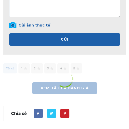
Gửi ảnh thực tế
GỬI
Tất cả
1
2
3
4
5
XEM TẤT CẢ ĐÁNH GIÁ
Chia sẻ