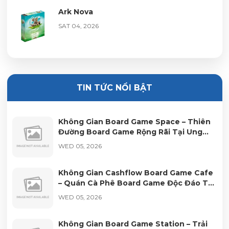
Ark Nova
SAT 04, 2026
Wyrmspan
SAT 04, 2026
TIN TỨC NỔI BẬT
Terraforming Mars
Không Gian Board Game Space – Thiên
SAT 04, 2026
Đường Board Game Rộng Rãi Tại Ung
Văn Khiêm TP.HCM
WED 05, 2026
Dice Forge
Không Gian Cashflow Board Game Cafe
SAT 04, 2026
– Quán Cà Phê Board Game Độc Đáo Tại
Quận 10 TP.HCM
WED 05, 2026
New York Slice
Không Gian Board Game Station – Trải