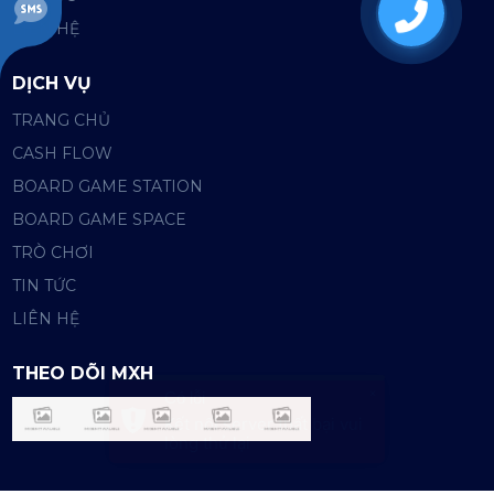
03537
LIÊN HỆ
DỊCH VỤ
TRANG CHỦ
CASH FLOW
BOARD GAME STATION
BOARD GAME SPACE
TRÒ CHƠI
TIN TỨC
LIÊN HỆ
THEO DÕI MXH