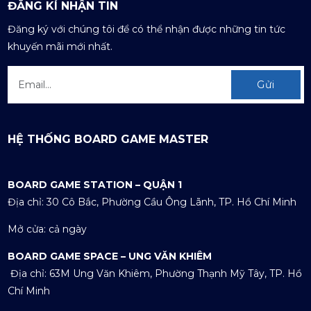
ĐĂNG KÍ NHẬN TIN
Đăng ký với chúng tôi để có thể nhận được những tin tức
New York Slice
khuyến mãi mới nhất.
SAT 04, 2026
Gửi
Meeple Circus
SAT 04, 2026
HỆ THỐNG BOARD GAME MASTER
Dream Home
BOARD GAME STATION – QUẬN 1
SAT 04, 2026
Địa chỉ: 30 Cô Bắc, Phường Cầu Ông Lãnh, TP. Hồ Chí Minh
Mở cửa: cả ngày
BOARD GAME SPACE – UNG VĂN KHIÊM
Địa chỉ: 63M Ung Văn Khiêm, Phường Thạnh Mỹ Tây, TP. Hồ
Chí Minh