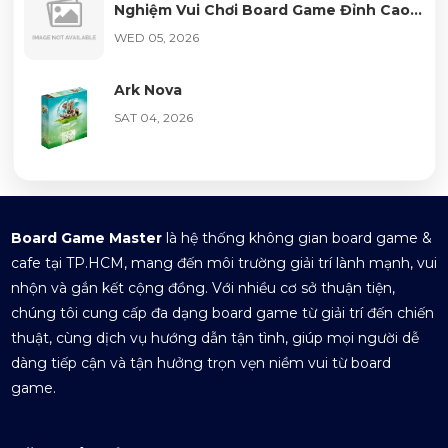
SAT 04, 2026
Nghiệm Vui Chơi Board Game Đỉnh Cao
Tại Quận 1
WED 05, 2026
Meeple Circus
Ark Nova
SAT 04, 2026
SAT 04, 2026
Dream Home
Wyrmspan
SAT 04, 2026
SAT 04, 2026
Board Game Master
là hệ thống không gian board game &
cafe tại TP.HCM, mang đến môi trường giải trí lành mạnh, vui
nhộn và gắn kết cộng đồng. Với nhiều cơ sở thuận tiện,
Terraforming Mars
chúng tôi cung cấp đa dạng board game từ giải trí đến chiến
SAT 04, 2026
thuật, cùng dịch vụ hướng dẫn tận tình, giúp mọi người dễ
dàng tiếp cận và tận hưởng trọn vẹn niềm vui từ board
game.
Dice Forge
SAT 04, 2026