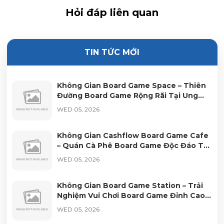
Hỏi đáp liên quan
TIN TỨC MỚI
Không Gian Board Game Space – Thiên
Đường Board Game Rộng Rãi Tại Ung
Văn Khiêm TP.HCM
WED 05, 2026
Không Gian Cashflow Board Game Cafe
– Quán Cà Phê Board Game Độc Đáo Tại
Quận 10 TP.HCM
WED 05, 2026
Không Gian Board Game Station – Trải
Nghiệm Vui Chơi Board Game Đỉnh Cao
Tại Quận 1
WED 05, 2026