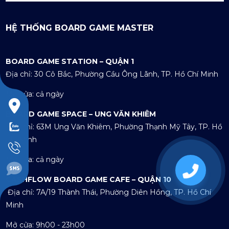
HỆ THỐNG BOARD GAME MASTER
BOARD GAME STATION – QUẬN 1
Địa chỉ: 30 Cô Bắc, Phường Cầu Ông Lãnh, TP. Hồ Chí Minh
Mở cửa: cả ngày
BOARD GAME SPACE – UNG VĂN KHIÊM
Địa chỉ: 63M Ung Văn Khiêm, Phường Thạnh Mỹ Tây, TP. Hồ
Chí Minh
Mở cửa: cả ngày
03537
CASHFLOW BOARD GAME CAFE – QUẬN 10
Địa chỉ: 7A/19 Thành Thái, Phường Diên Hồng, TP. Hồ Chí
Minh
Mở cửa: 9h00 - 23h00