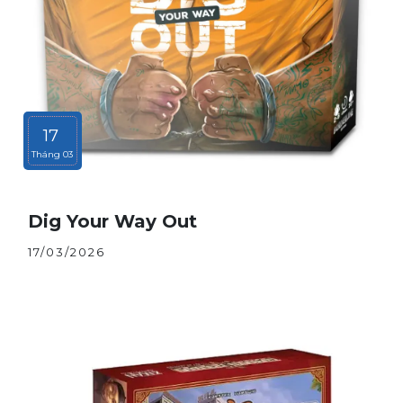
17
Tháng 03
Dig Your Way Out
17/03/2026