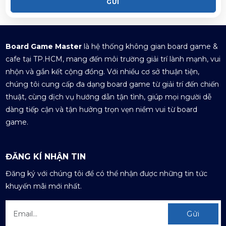
GỬI
Board Game Master
là hệ thống không gian board game &
cafe tại TP.HCM, mang đến môi trường giải trí lành mạnh, vui
nhộn và gắn kết cộng đồng. Với nhiều cơ sở thuận tiện,
chúng tôi cung cấp đa dạng board game từ giải trí đến chiến
thuật, cùng dịch vụ hướng dẫn tận tình, giúp mọi người dễ
dàng tiếp cận và tận hưởng trọn vẹn niềm vui từ board
game.
ĐĂNG KÍ NHẬN TIN
Đăng ký với chúng tôi để có thể nhận được những tin tức
khuyến mãi mới nhất.
Gửi