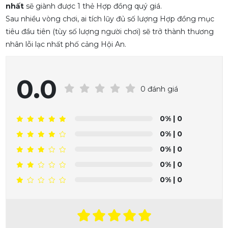
nhất
sẽ giành được 1 thẻ Hợp đồng quý giá.
Sau nhiều vòng chơi, ai tích lũy đủ số lượng Hợp đồng mục
tiêu đầu tiên (tùy số lượng người chơi) sẽ trở thành thương
nhân lỗi lạc nhất phố cảng Hội An.
0.0
0 đánh giá
0%
| 0
0%
| 0
0%
| 0
0%
| 0
0%
| 0