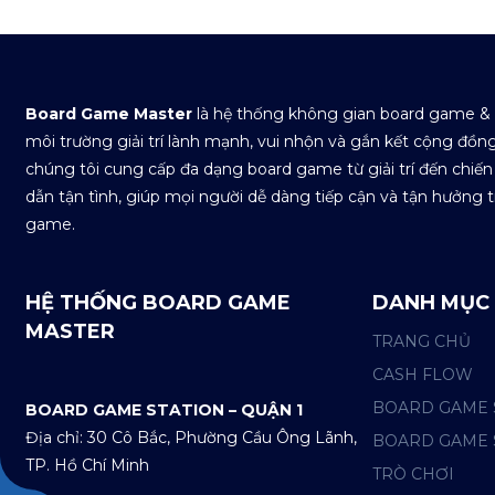
Board Game Master
là hệ thống không gian board game &
môi trường giải trí lành mạnh, vui nhộn và gắn kết cộng đồng.
chúng tôi cung cấp đa dạng board game từ giải trí đến chiến
dẫn tận tình, giúp mọi người dễ dàng tiếp cận và tận hưởng t
game.
HỆ THỐNG BOARD GAME
DANH MỤC
MASTER
TRANG CHỦ
CASH FLOW
BOARD GAME 
BOARD GAME STATION – QUẬN 1
Địa chỉ: 30 Cô Bắc, Phường Cầu Ông Lãnh,
BOARD GAME 
TP. Hồ Chí Minh
TRÒ CHƠI