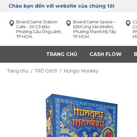
Chào bạn đến với website của chúng tôi
Board Game Station
Board Game Space –
C
Cafe - 30 Cô Bắc
63M Ung Văn Khiêm,
Ca
Phường Cầu Ông Lãnh,
Phường Thạnh Mỹ Tây
P
TP HCM.
TP.HCM.
H
TRANG CHỦ
CASH FLOW
Trang chủ
/
TRÒ CHƠI
/
Hungry Monkey