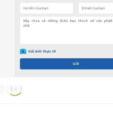
Gửi ảnh thực tế
GỬI
5