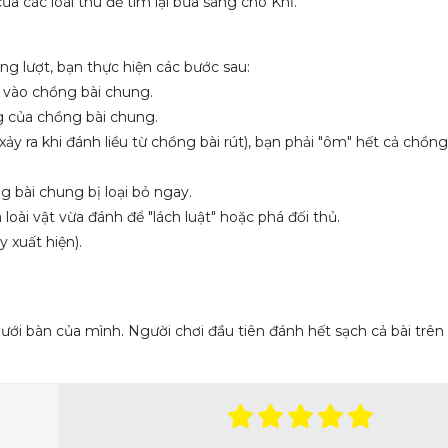
 các loài thú để tìm lại bữa sáng cho Khỉ.
ong lượt, bạn thực hiện các bước sau:
i vào chồng bài chung.
g của chồng bài chung.
ảy ra khi đánh liều từ chồng bài rút), bạn phải "ôm" hết cả chồn
g bài chung bị loại bỏ ngay.
oài vật vừa đánh để "lách luật" hoặc phá đối thủ.
y xuất hiện).
ưới bàn của mình. Người chơi đầu tiên đánh hết sạch cả bài trên 