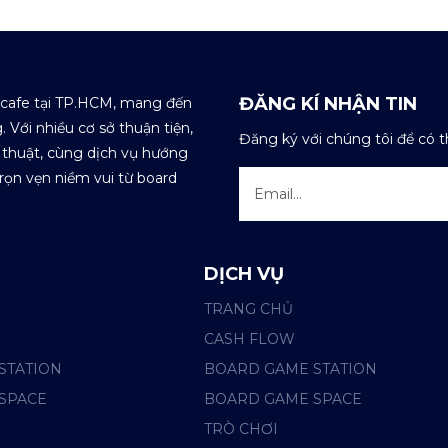
ĐĂNG KÍ NHẬN TIN
 cafe tại TP.HCM, mang đến
 Với nhiều cơ sở thuận tiện,
Đăng ký với chúng tôi để có 
 thuật, cùng dịch vụ hướng
rọn vẹn niềm vui từ board
DỊCH VỤ
TRANG CHỦ
CASH FLOW
STATION
BOARD GAME STATION
SPACE
BOARD GAME SPACE
TRÒ CHƠI