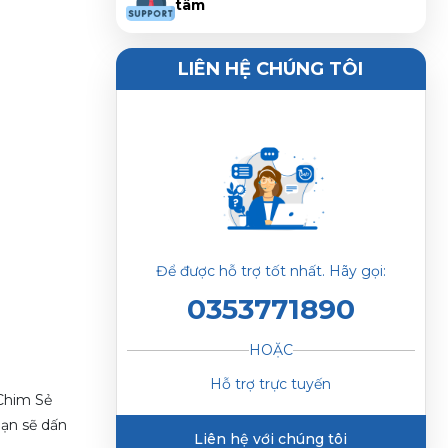
tâm
LIÊN HỆ CHÚNG TÔI
Để được hỗ trợ tốt nhất. Hãy gọi:
0353771890
HOẶC
Hỗ trợ trực tuyến
 Chim Sẻ
bạn sẽ dấn
Liên hệ với chúng tôi