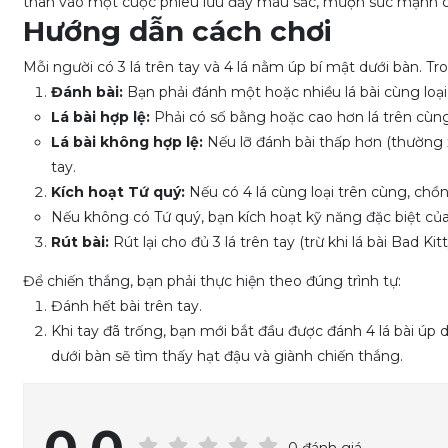
thân vào một cuộc phiêu lưu đầy màu sắc, mượn sức mạnh của
Hướng dẫn cách chơi
Mỗi người có 3 lá trên tay và 4 lá nằm úp bí mật dưới bàn. Tr
Đánh bài:
Bạn phải đánh một hoặc nhiều lá bài cùng loạ
Lá bài hợp lệ:
Phải có số bằng hoặc cao hơn lá trên cùn
Lá bài không hợp lệ:
Nếu lỡ đánh bài thấp hơn (thường x
tay.
Kích hoạt Tứ quý:
Nếu có 4 lá cùng loại trên cùng, chồn
Nếu không có Tứ quý, bạn kích hoạt kỹ năng đặc biệt của l
Rút bài:
Rút lại cho đủ 3 lá trên tay (trừ khi lá bài Bad Kitt
Để chiến thắng, bạn phải thực hiện theo đúng trình tự:
Đánh hết bài trên tay.
Khi tay đã trống, bạn mới bắt đầu được đánh 4 lá bài úp d
dưới bàn sẽ tìm thấy hạt đậu và giành chiến thắng.
0 đánh giá