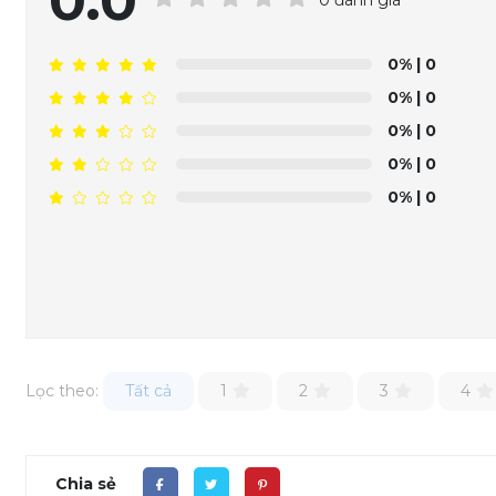
0.0
0%
| 0
0%
| 0
0%
| 0
0%
| 0
0%
| 0
Lọc theo:
Tất cả
1
2
3
4
Chia sẻ