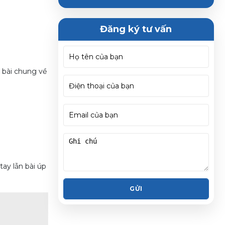
Đăng ký tư vấn
g bài chung về
tay lẫn bài úp
GỬI