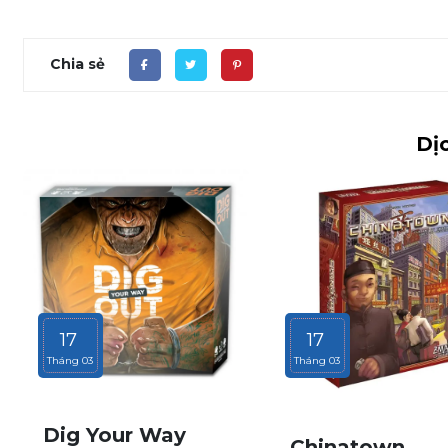
Chia sẻ
Dịc
17
17
Tháng 03
Tháng 03
Dig Your Way
Chinatown