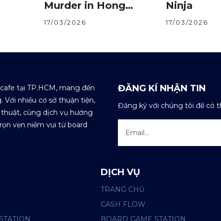
Murder in Hong
Ninja
Kong
17/03/2026
17/03/2026
ĐĂNG KÍ NHẬN TIN
 cafe tại TP.HCM, mang đến
 Với nhiều cơ sở thuận tiện,
Đăng ký với chúng tôi để có 
 thuật, cùng dịch vụ hướng
rọn vẹn niềm vui từ board
DỊCH VỤ
TRANG CHỦ
CASH FLOW
STATION
BOARD GAME STATION