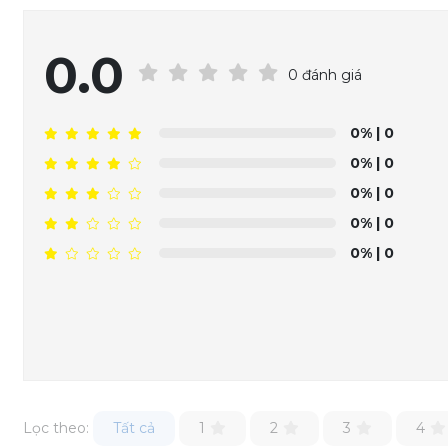
0.0
0 đánh giá
0%
| 0
0%
| 0
0%
| 0
0%
| 0
0%
| 0
Lọc theo:
Tất cả
1
2
3
4