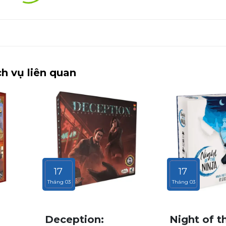
h vụ liên quan
17
17
Tháng 03
Tháng 03
Deception:
Night of t