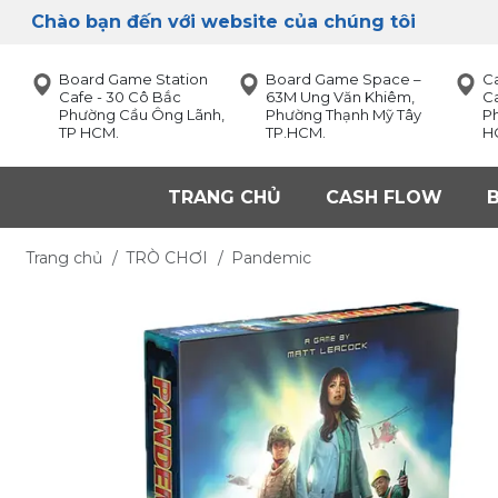
Chào bạn đến với website của chúng tôi
Board Game Station
Board Game Space –
C
Cafe - 30 Cô Bắc
63M Ung Văn Khiêm,
Ca
Phường Cầu Ông Lãnh,
Phường Thạnh Mỹ Tây
P
TP HCM.
TP.HCM.
H
TRANG CHỦ
CASH FLOW
Trang chủ
/
TRÒ CHƠI
/
Pandemic