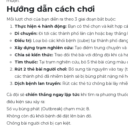
muộn.
Hướng dẫn cách chơi
Mỗi lượt chơi của bạn diễn ra theo 3 giai đoạn bắt buộc:
Thực hiện 4 hành động:
Bạn có thể chọn và kết hợp cá
Di chuyển:
Đi tới các thành phố lân cận hoặc bay thẳng
Điều trị:
Loại bỏ các khối bệnh (cube) tại thành phố đan
Xây dựng trạm nghiên cứu:
Tạo điểm trung chuyển và n
Chia sẻ kiến thức:
Trao đổi thẻ bài với đồng đội khi cả h
Tìm thuốc:
Tại trạm nghiên cứu, bỏ 5 thẻ bài cùng màu
Rút 2 thẻ bài người chơi:
Bổ sung tài nguyên vào tay (tố
các thành phố đã nhiễm bệnh sẽ bị bùng phát nặng nề h
Dịch bệnh lan truyền:
Rút các thẻ từ chồng bài lây nh
Cả đội sẽ
chiến thắng ngay lập tức
khi tìm ra phương thuốc
điều kiện sau xảy ra:
Số vụ bùng phát (Outbreak) chạm mức 8.
Không còn đủ khối bệnh để đặt lên bản đồ.
Chồng bài người chơi bị cạn kiệt.