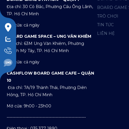
Địa chỉ: 30 Cô Bắc, Phường Cầu Ông Lãnh,
BOARD GAME 
TP. Hồ Chí Minh
TRÒ CHƠI
TIN TỨC
Mở cửa: cả ngày
LIÊN HỆ
BOARD GAME SPACE – UNG VĂN KHIÊM
Địa chỉ: 63M Ung Văn Khiêm, Phường
Thạnh Mỹ Tây, TP. Hồ Chí Minh
Mở cửa: cả ngày
CASHFLOW BOARD GAME CAFE – QUẬN
10
Địa chỉ: 7A/19 Thành Thái, Phường Diên
Hồng, TP. Hồ Chí Minh
Mở cửa: 9h00 - 23h00
-------------------------------------------------------
Điện thoại : 035 377 1890