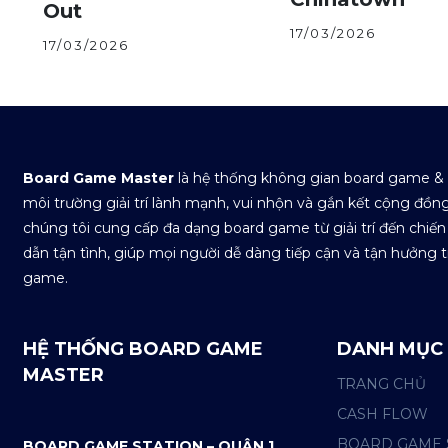
Out
17/03/2026
17/03/2026
Board Game Master
là hệ thống không gian board game &
môi trường giải trí lành mạnh, vui nhộn và gắn kết cộng đồng.
chúng tôi cung cấp đa dạng board game từ giải trí đến chiến
dẫn tận tình, giúp mọi người dễ dàng tiếp cận và tận hưởng t
game.
HỆ THỐNG BOARD GAME
DANH MỤC
MASTER
TRANG CHỦ
CASH FLOW
BOARD GAME 
BOARD GAME STATION – QUẬN 1