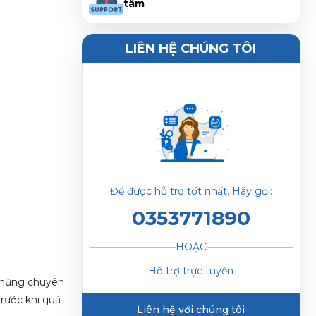
tâm
LIÊN HỆ CHÚNG TÔI
Để được hỗ trợ tốt nhất. Hãy gọi:
0353771890
HOẶC
Hỗ trợ trực tuyến
 những chuyên
rước khi quá
Liên hệ với chúng tôi