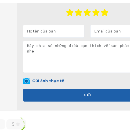
Gửi ảnh thực tế
GỬI
5