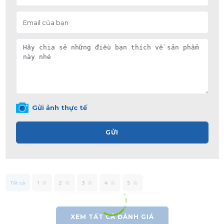
Gửi ảnh thực tế
GỬI
Tất cả
1
2
3
4
5
XEM TẤT CẢ ĐÁNH GIÁ