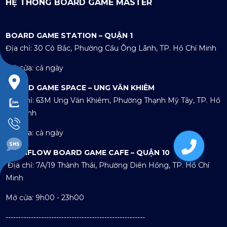
HỆ THỐNG BOARD GAME MASTER
BOARD GAME STATION – QUẬN 1
Địa chỉ: 30 Cô Bắc, Phường Cầu Ông Lãnh, TP. Hồ Chí Minh
Mở cửa: cả ngày
BOARD GAME SPACE – UNG VĂN KHIÊM
Địa chỉ: 63M Ung Văn Khiêm, Phường Thạnh Mỹ Tây, TP. Hồ
Chí Minh
Mở cửa: cả ngày
03537
CASHFLOW BOARD GAME CAFE – QUẬN 10
Địa chỉ: 7A/19 Thành Thái, Phường Diên Hồng, TP. Hồ Chí
Minh
Mở cửa: 9h00 - 23h00
-------------------------------------------------------