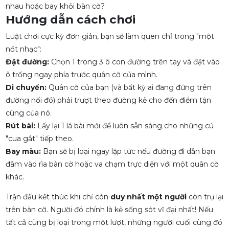
nhau hoặc bay khỏi bàn cờ?
Hướng dẫn cách chơi
Luật chơi cực kỳ đơn giản, bạn sẽ làm quen chỉ trong "một
nốt nhạc":
Đặt đường:
Chọn 1 trong 3 ô con đường trên tay và đặt vào
ô trống ngay phía trước quân cờ của mình.
Di chuyển:
Quân cờ của bạn (và bất kỳ ai đang đứng trên
đường nối đó) phải trượt theo đường kẻ cho đến điểm tận
cùng của nó.
Rút bài:
Lấy lại 1 lá bài mới để luôn sẵn sàng cho những cú
"cua gắt" tiếp theo.
Bay màu:
Bạn sẽ bị loại ngay lập tức nếu đường đi dẫn bạn
đâm vào rìa bàn cờ hoặc va chạm trực diện với một quân cờ
khác.
Trận đấu kết thúc khi chỉ còn
duy nhất một người
còn trụ lại
trên bàn cờ. Người đó chính là kẻ sống sót vĩ đại nhất! Nếu
tất cả cùng bị loại trong một lượt, những người cuối cùng đó