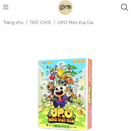
Trang chủ
/
TRÒ CHƠI
/
UPO Mèo Đại Gia