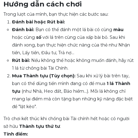
Hướng dẫn cách chơi
Trong lượt của mình, bạn thực hiện các bước sau:
Đánh bài hoặc Rút bài:
Đánh bài:
Bạn có thể đánh một lá bài có cùng
màu
hoặc cùng
số
với lá trên cùng của xấp bài bỏ. Sau khi
đánh xong, bạn thực hiện chức năng của thẻ như Nhận
tiền, Lấy tiền, Đầu tư, Trả nợ…
Rút bài:
Nếu không thể hoặc không muốn đánh, hãy rút
1 lá từ chồng bài Tài Chính.
Mua Thành tựu (Tùy chọn):
Sau khi xử lý bài trên tay,
bạn có thể dùng tiền mình đang có để mua
1 lá Thành
tựu
(như Nhà, Heo đất, Bảo hiểm...). Mỗi lá không chỉ
mang lại điểm mà còn tặng bạn những kỹ năng đặc biệt
để "lật kèo".
Trò chơi kết thúc khi chồng bài Tài chính hết hoặc có người
sở hữu
Thành tựu thứ tư
.
Tính điểm: