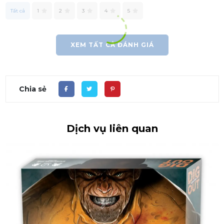
Tất cả
1
2
3
4
5
XEM TẤT CẢ ĐÁNH GIÁ
Chia sẻ
Dịch vụ liên quan