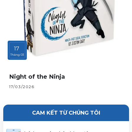
17
Tháng 03
Night of the Ninja
17/03/2026
CAM KẾT TỪ CHÚNG TÔI