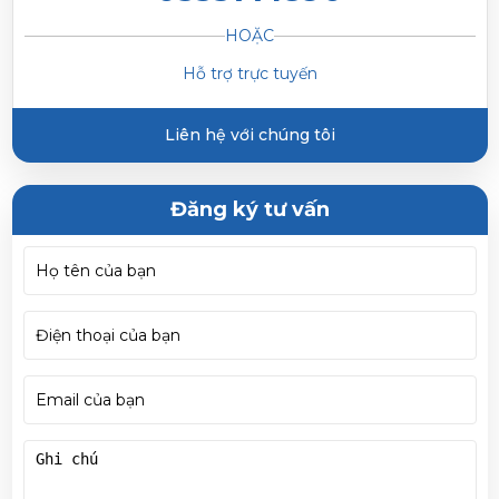
HOẶC
Hỗ trợ trực tuyến
Liên hệ với chúng tôi
Đăng ký tư vấn