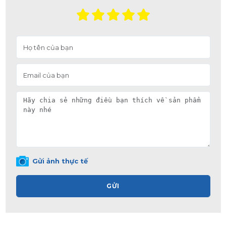
Gửi ảnh thực tế
GỬI