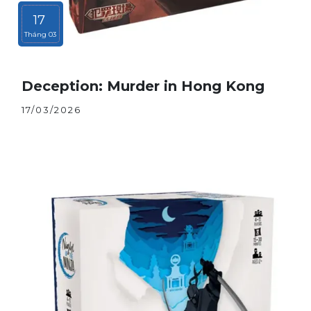
17
Tháng 03
Deception: Murder in Hong Kong
17/03/2026