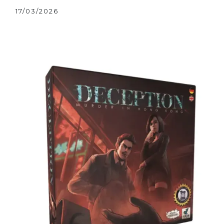
17/03/2026